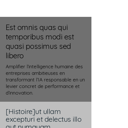
Est omnis quas qui
temporibus modi est
quasi possimus sed
libero
Amplifier l’intelligence humaine des
entreprises ambitieuses en
transformant l’IA responsable en un
levier concret de performance et
d’innovation.
[Histoire]ut ullam
excepturi et delectus illo
aut numquam