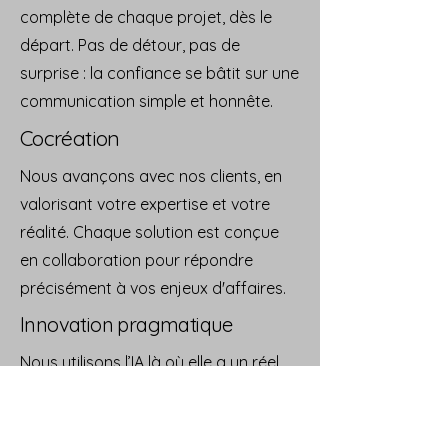
complète de chaque projet, dès le
départ. Pas de détour, pas de
surprise : la confiance se bâtit sur une
communication simple et honnête.
Cocréation
Nous avançons avec nos clients, en
valorisant votre expertise et votre
réalité. Chaque solution est conçue
en collaboration pour répondre
précisément à vos enjeux d'affaires.
Innovation pragmatique
Nous utilisons l’IA là où elle a un réel
impact. L’innovation n’a de sens que
lorsqu’elle crée de la valeur concrète
et durable pour votre organisation.